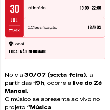
30
19:00 - 22:00
Horário
JUL
18 anos
Classificação
Sex
Local
Local não informado
No dia
30/07 (sexta-feira),
a
partir das
19h
, ocorre a
live do Zé
Manoel.
O músico se apresenta ao vivo no
projeto
“Música