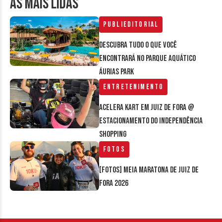
AS MAIS LIDAS
Publieditorial
Descubra tudo o que você
encontrará no parque aquático
Áurias Park
Entretenimento
Acelera Kart em Juiz de Fora @
estacionamento do Independência
Shopping
Fotos
[FOTOS] Meia Maratona de Juiz de
Fora 2026