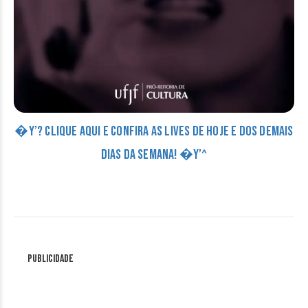
�Y’? CLIQUE AQUI E CONFIRA AS LIVES DE HOJE E DOS DEMAIS
DIAS DA SEMANA! �Y’^
Publicidade