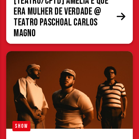
[TEATRO/CPTD] Amélia é que
era mulher de verdade @
Teatro Paschoal Carlos
Magno
SHOW