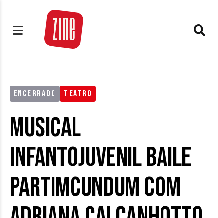
ENCERRADO
TEATRO
Musical
infantojuvenil Baile
Partimcundum com
Adriana Calcanhotto