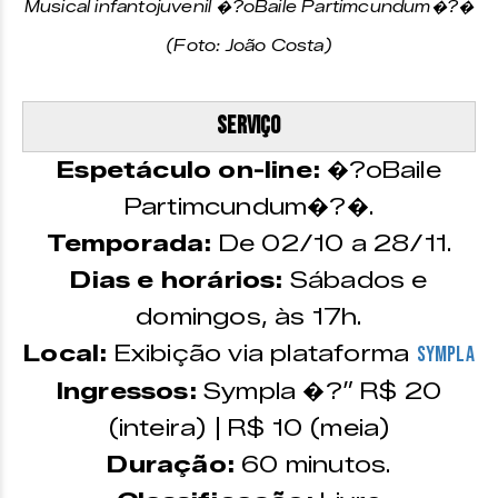
Musical infantojuvenil �?oBaile Partimcundum�?�
(Foto: João Costa)
Serviço
Espetáculo on-line:
�?oBaile
Partimcundum�?�.
Temporada:
De 02/10 a 28/11.
Dias e horários:
Sábados e
domingos, às 17h.
Local:
Exibição via plataforma
Sympla
Ingressos:
Sympla �?” R$ 20
(inteira) | R$ 10 (meia)
Duração:
60 minutos.