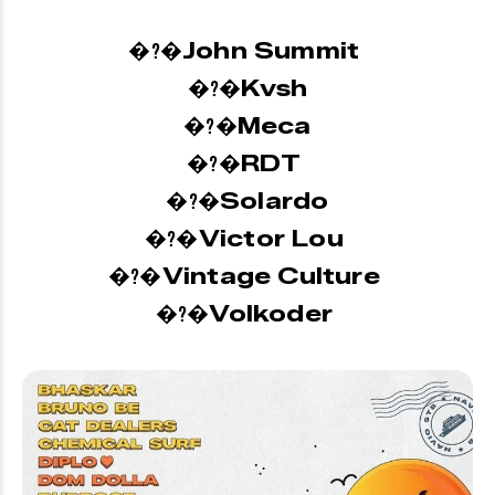
John Summit
�?�
Kvsh
�?�
Meca
�?�
RDT
�?�
Solardo
�?�
Victor Lou
�?�
Vintage Culture
�?�
Volkoder
�?�