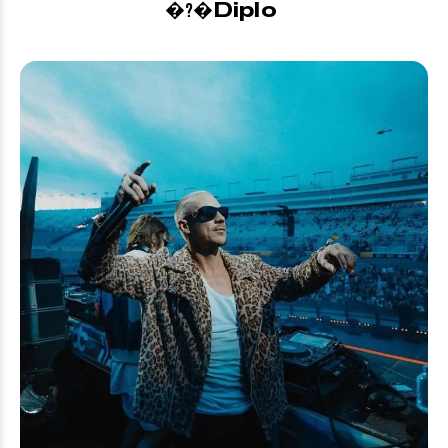
Diplo
�?�