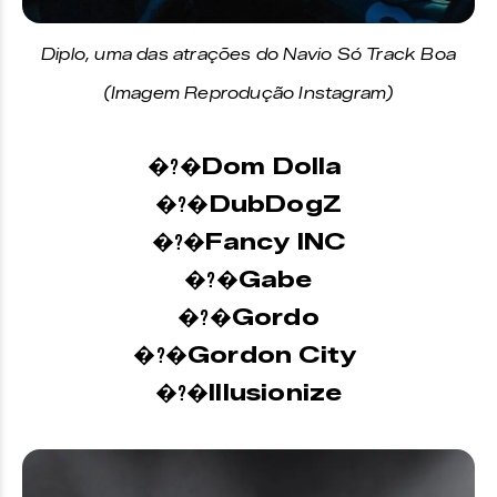
Diplo, uma das atrações do Navio Só Track Boa
(Imagem Reprodução Instagram)
Dom Dolla
�?�
DubDogZ
�?�
Fancy INC
�?�
Gabe
�?�
Gordo
�?�
Gordon City
�?�
Illusionize
�?�