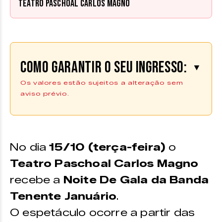
Teatro Paschoal Carlos Magno
Como garantir o seu ingresso:
▼
Os valores estão sujeitos a alteração sem
aviso prévio.
Os ingressos podem ser adquiridos
na plataforma da
Uniticket |
COMPRE AQUI
*Os ingressos também estão disponíveis no ponto de
No dia
15/10 (terça-feira)
o
venda físico do Zine Cultural
Teatro Paschoal Carlos Magno
recebe a
Noite De Gala da Banda
Tenente Januário
.
O espetáculo ocorre a partir das