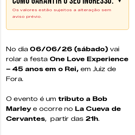
Como garantir o seu ingresso:
▼
Os valores estão sujeitos a alteração sem
aviso prévio.
Comprar Ingresso
Os ingressos podem ser adquiridos
No dia
06/06/26 (sábado)
vai
na plataforma da
Uniticket
e no
ponto de venda físico.
rolar a festa
One Love Experience
– 45 anos em o Rei,
em Juiz de
Fora.
O evento é um
tributo a Bob
Marley
e ocorre no
La Cueva de
Cervantes
, partir das
21h
.