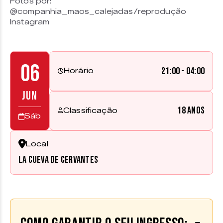
Fotos por:
@companhia_maos_calejadas/reprodução
Instagram
06
21:00 - 04:00
Horário
JUN
18 anos
Classificação
Sáb
Local
La Cueva de Cervantes