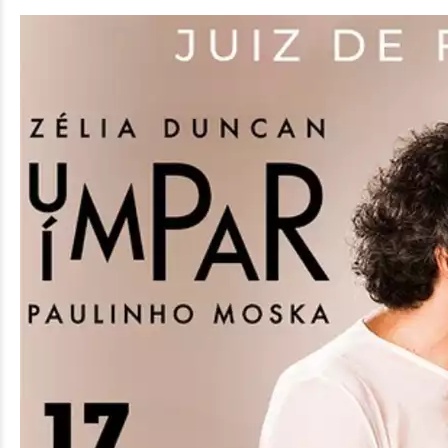
| R$ 126 (PROMOCIONAL + 1kg de
alimento)
Plateia B Esquerda –
R$ 180
(INTEIRA) | R$ 90 (MEIA-ENTRADA)
| R$ 126 (PROMOCIONAL + 1kg de
alimento)
Balcão Nobre Central –
R$ 160
(INTEIRA) | R$ 80 (MEIA-ENTRADA)
| R$ 126 (PROMOCIONAL + 1kg de
alimento)
Balcão Nobre Direita –
R$ 160
(INTEIRA) | R$ 80 (MEIA-ENTRADA)
| R$ 126 (PROMOCIONAL + 1kg de
alimento)
Balcão Nobre Esquerda –
R$ 160
(INTEIRA) | R$ 80 (MEIA-ENTRADA)