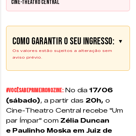
Cine-Theatro Central
Como garantir o seu ingresso:
▼
Os valores estão sujeitos a alteração sem
aviso prévio.
Os ingressos podem ser adquiridos
na plataforma
Ingresso Digital |
Compre aqui
**Os ingressos também estão disponíveis no ponto de
No dia
17/06
#VocêSabePrimeiroNoZINE:
venda físico do Zine Cultural
(sábado)
, a partir das
20h,
o
VALORES
Cine-Theatro Central recebe "Um
par Ímpar"
com
Zélia Duncan
Plateia A Central –
R$ 200
e
Paulinho Moska em Juiz de
(INTEIRA) | R$ 100 (MEIA-