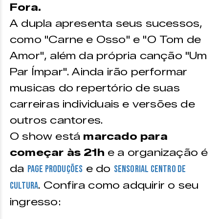
Fora.
ENTRADA) | R$ 140
A dupla apresenta seus sucessos,
(PROMOCIONAL + 1kg de alimento)
Plateia A Direita –
R$ 200
como "Carne e Osso" e "O Tom de
(INTEIRA) | R$ 100 (MEIA-
Amor", além da própria canção "Um
ENTRADA) | R$ 140
Par Ímpar". Ainda irão performar
(PROMOCIONAL + 1kg de alimento)
musicas do repertório de suas
Plateia A Esquerda –
R$ 200
carreiras individuais e versões de
(INTEIRA) | R$ 100 (MEIA-
ENTRADA) | R$ 140
outros cantores.
(PROMOCIONAL + 1kg de alimento)
O show está
marcado para
Plateia B Central –
R$ 180
começar às 21h
e a organização é
(INTEIRA) | R$ 90 (MEIA-ENTRADA)
da
e do
Page Produções
Sensorial Centro de
| R$ 126 (PROMOCIONAL + 1kg de
. Confira como adquirir o seu
Cultura
alimento)
Plateia B Direita –
R$ 180
ingresso:
(INTEIRA) | R$ 90 (MEIA-ENTRADA)