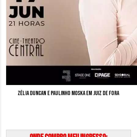
| R$ 126 (PROMOCIONAL + 1kg de
alimento)
Galeria –
R$ 120 (INTEIRA) | R$ 60
(MEIA-ENTRADA) | R$ 84
(PROMOCIONAL + 1kg de alimento)
Camarote –
R$ 800 (p/ 6
pessoas)
Zélia Duncan e Paulinho Moska em Juiz de Fora