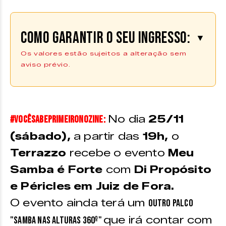
Como garantir o seu ingresso:
▼
Os valores estão sujeitos a alteração sem
aviso prévio.
Os ingressos podem ser adquiridos
na
Central dos Eventos |
Compre aqui
*Pontos de venda, vide texto
No dia
25/11
#VocêSabePrimeiroNoZINE:
VALORES
(sábado),
a partir das
19h,
o
*Os valores estão sujeitos a alteração a qualquer
Terrazzo
recebe o evento
Meu
momento
Samba é Forte
com
Di Propósito
PISTA |
Entrada na pista do evento
e Péricles em Juiz de Fora.
e acesso aos banheiros e área dos
O evento ainda terá um
outro palco
bares
que irá contar com
"Samba nas Alturas 360º"
Inteira: R$ 100,00