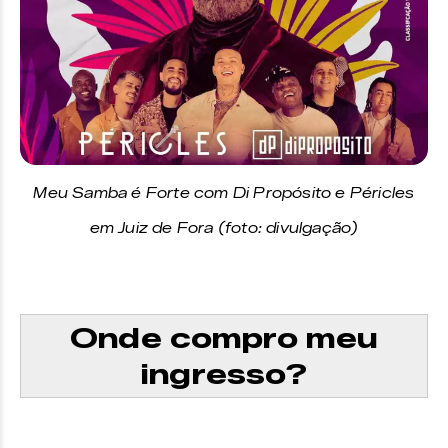
CAMAROTE OPEN BAR |
OPEN
BAR [das 19h às 02h] com Cerveja,
Vodka, Gin, Tônica, Água,
Refrigerante, Schweppes e suco
Inteira: R$ 260,00
Meia-entrada: R$ 190,00
Promocional: R$ 218,00 + 1kg de alimento não perecível
Meu Samba é Forte com Di Propósito e Péricles
em Juiz de Fora (foto: divulgação)
Onde compro meu
ingresso?