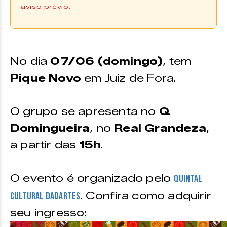
aviso prévio.
Comprar Ingresso
Os ingressos podem ser adquiridos
No dia
07/06 (domingo)
, tem
na plataforma da
Uniticket
.
Pique Novo
em Juiz de Fora.
O grupo se apresenta no
Q
Domingueira
, no
Real Grandeza
,
a partir das
15h
.
O evento é organizado pelo
Quintal
. Confira como adquirir
Cultural Dadartes
seu ingresso: