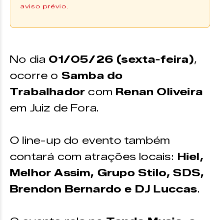
aviso prévio.
Comprar Ingresso
Os ingressos podem ser adquiridos
No dia
01/05/26 (sexta-feira)
,
através da plataforma
Uniticket.
ocorre o
Samba do
Trabalhador
com
Renan Oliveira
em Juiz de Fora.
O line-up do evento também
contará com atrações locais:
Hiel,
Melhor Assim, Grupo Stilo, SDS,
Brendon Bernardo e DJ Luccas
.