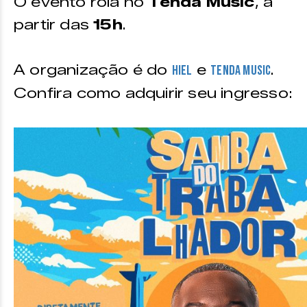
O evento rola no
Tenda Music
, a
partir das
15h
.
A organização é do
e
.
Hiel
Tenda Music
Confira como adquirir seu ingresso: