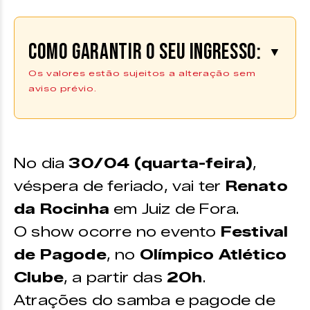
Como garantir o seu ingresso:
▼
Os valores estão sujeitos a alteração sem
aviso prévio.
Os ingressos podem ser adquiridos
na plataforma da
Uniticket
|
COMPRE AQUI
*Os ingressos também estão disponíveis no ponto de
No dia
30/04 (quarta-feira)
,
venda físico do Zine Cultural.
véspera de feriado, vai ter
Renato
da Rocinha
em Juiz de Fora.
O show ocorre no evento
Festival
de Pagode
, no
Olímpico Atlético
Clube
, a partir das
20h
.
Atrações do samba e pagode de