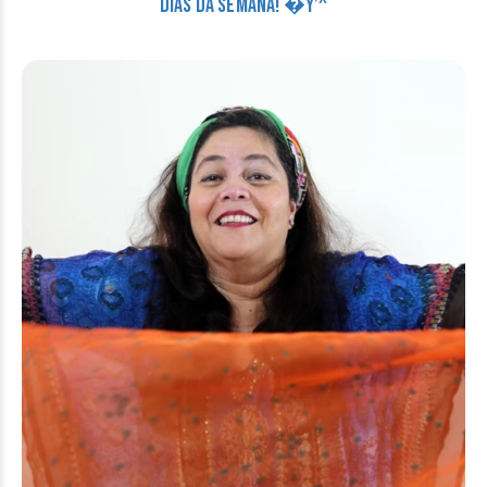
DIAS DA SEMANA! �Y’^