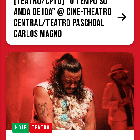
[TEATRO/CPTD] “O Tempo Só
Anda de Ida” @ Cine-Theatro
Central/Teatro Paschoal
Carlos Magno
HOJE
TEATRO