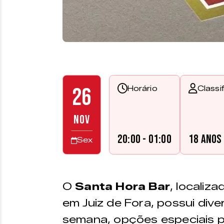
26
Horário
Classi
NOV
20:00 - 01:00
18 anos
Sex
O
Santa Hora Bar
, localiz
em Juiz de Fora, possui di
semana, opções especiais p