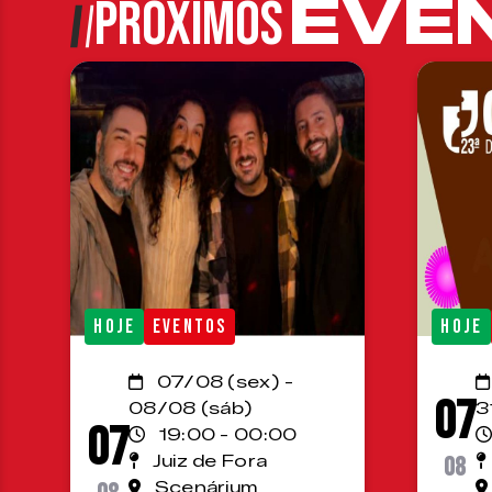
EVE
PRÓXIMOS
HOJE
EVENTOS
HOJE
07/08 (sex) -
07
08/08 (sáb)
3
07
19:00 - 00:00
Juiz de Fora
08
Scenárium