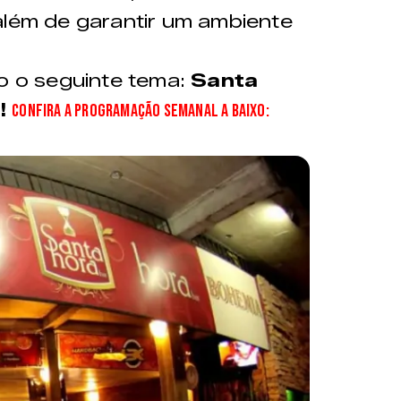
além de garantir um ambiente
o o seguinte tema:
Santa
a!
Confira a programação semanal a baixo: