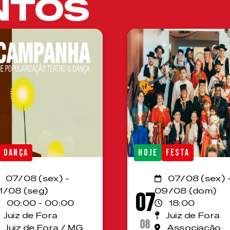
NTOS
DANÇA
HOJE
FESTA
07/08 (sex) -
07/08 (sex) 
1/08 (seg)
09/08 (dom)
07
00:00 - 00:00
18:00
Juiz de Fora
Juiz de Fora
08
Juiz de Fora / MG
Associação