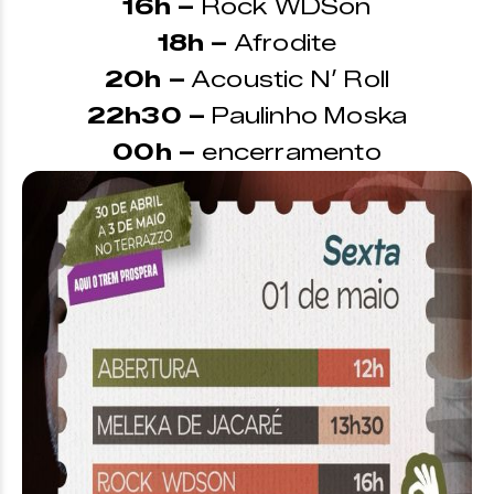
16h –
Rock WDSon
18h –
Afrodite
20h –
Acoustic N’ Roll
22h30 –
Paulinho Moska
00h –
encerramento