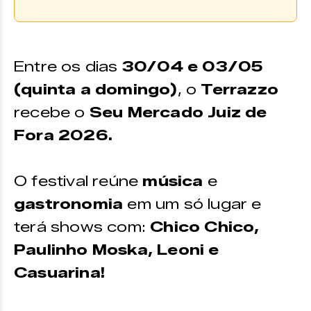
Adquira seu ingresso!
Os ingressos podem ser adquiridos
Entre os dias
30/04 e 03/05
através da
Uniticket.
(quinta a domingo)
, o
Terrazzo
SEU MERCADO ALMOÇO –
Retire
recebe o
Seu Mercado Juiz de
sua entrada solidária mediante a
Fora 2026.
doação de 1kg de alimento não
perecível.
O festival reúne
música
e
SEU MERCADO HAPPY HOUR –
gastronomia
Ingressos pagos.
em um só lugar e
terá shows com:
Chico Chico,
Paulinho Moska, Leoni e
Casuarina!