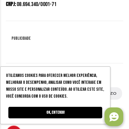
CNPJ:
08.694.340/0001-71
Publicidade
Utilizamos cookies para oferecer melhor experiência,
Seu Mercado
melhorar o desempenho, analisar como você interage em
nosso site e personalizar conteúdo. Ao utilizar este site,
Seu Mercado Juiz de Fora
Terrazzo
você concorda com o uso de cookies.
Ok, entendi!