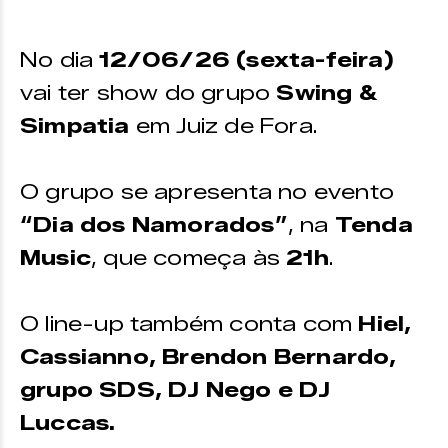
Os ingressos podem ser adquiridos
No dia
12/06/26 (sexta-feira)
na plataforma da
Uniticket
e no
ponto de venda físico.
vai ter show do grupo
Swing &
Simpatia
em Juiz de Fora.
O grupo se apresenta no evento
“Dia dos Namorados”
, na
Tenda
Music
, que começa às
21h
.
O line-up também conta com
Hiel,
Cassianno, Brendon Bernardo,
grupo SDS, DJ Nego e DJ
Luccas.