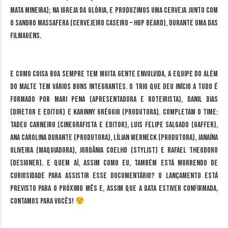
Mata Mineira); na Igreja da Glória, e produzimos uma cerveja junto com
o Sandro Massafera (cervejeiro caseiro – Hop Beard), durante uma das
filmagens.
E como coisa boa sempre tem muita gente envolvida, a equipe do Além
do Malte tem vários bons integrantes. O trio que deu início a tudo é
formado por Mari Pena (apresentadora e roteirista), Danil Dias
(diretor e editor) e Karinny Gréggio (produtora). Completam o time:
Tadeu Carneiro (cinegrafista e editor), Luis Felipe Salgado (gaffer),
Ana Carolina Durante (produtora), Lílian Werneck (produtora), Janaína
Oliveira (maquiadora), Jordânia Coelho (stylist) e Rafael Theodoro
(designer). E quem aí, assim como eu, também está morrendo de
curiosidade para assistir esse documentário? O lançamento está
previsto para o próximo mês e, assim que a data estiver confirmada,
contamos para vocês!