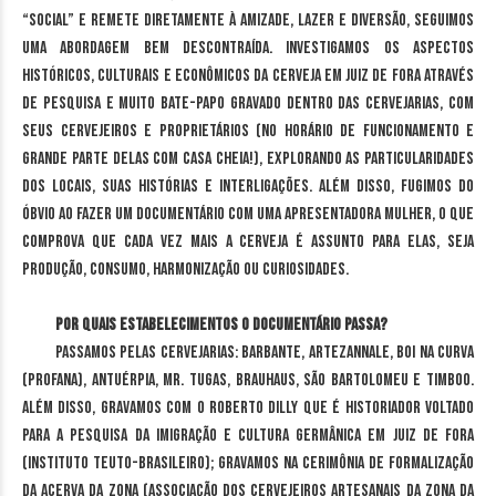
“social” e remete diretamente à amizade, lazer e diversão, seguimos
uma abordagem bem descontraída. Investigamos os aspectos
históricos, culturais e econômicos da cerveja em Juiz de Fora através
de pesquisa e muito bate-papo gravado dentro das cervejarias, com
seus cervejeiros e proprietários (no horário de funcionamento e
grande parte delas com casa cheia!), explorando as particularidades
dos locais, suas histórias e interligações. Além disso, fugimos do
óbvio ao fazer um documentário com uma apresentadora mulher, o que
comprova que cada vez mais a cerveja é assunto para elas, seja
produção, consumo, harmonização ou curiosidades.
Por quais estabelecimentos o documentário passa?
Passamos pelas cervejarias: Barbante, Artezannale, Boi na Curva
(Profana), Antuérpia, Mr. Tugas, Brauhaus, São Bartolomeu e Timboo.
Além disso, gravamos com o Roberto Dilly que é historiador voltado
para a pesquisa da imigração e cultura germânica em Juiz de Fora
(Instituto Teuto-Brasileiro); gravamos na cerimônia de formalização
da Acerva da Zona (Associação dos Cervejeiros Artesanais da Zona da