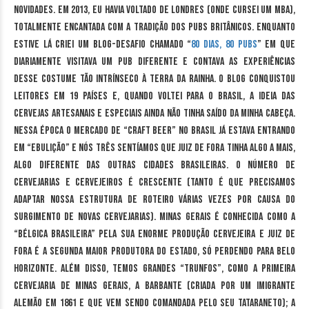
novidades. Em 2013, eu havia voltado de Londres (onde cursei um MBA),
totalmente encantada com a tradição dos pubs britânicos. Enquanto
estive lá criei um blog-desafio chamado “
80 dias, 80 pubs
” em que
diariamente visitava um pub diferente e contava as experiências
desse costume tão intrínseco à terra da rainha. O blog conquistou
leitores em 19 países e, quando voltei para o Brasil, a ideia das
cervejas artesanais e especiais ainda não tinha saído da minha cabeça.
Nessa época o mercado de “craft beer” no Brasil já estava entrando
em “ebulição” e nós três sentíamos que Juiz de Fora tinha algo a mais,
algo diferente das outras cidades brasileiras. O número de
cervejarias e cervejeiros é crescente (tanto é que precisamos
adaptar nossa estrutura de roteiro várias vezes por causa do
surgimento de novas cervejarias). Minas Gerais é conhecida como a
“Bélgica Brasileira” pela sua enorme produção cervejeira e Juiz de
Fora é a segunda maior produtora do estado, só perdendo para Belo
Horizonte. Além disso, temos grandes “trunfos”, como a primeira
cervejaria de Minas Gerais, a Barbante (criada por um imigrante
alemão em 1861 e que vem sendo comandada pelo seu tataraneto); a