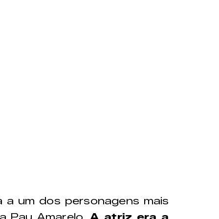
a a um dos personagens mais
ca Pau Amarelo.
A atriz era a