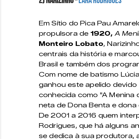
2) Narizinho –
Lara Rodrigues
Em Sítio do Pica Pau Amarel
propulsora de
1920,
A Meni
Monteiro Lobato
, Narizin
centrais da história e marcou
Brasil e também dos progra
Com nome de batismo Lúcia 
ganhou este apelido devido ao
conhecida como "A Menina do
neta de Dona Benta e dona 
De 2001 a 2016 quem interp
Rodrigues, que há alguns an
se dedica à sua produtora, 