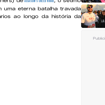
chers) de
, o sétimo
Assassin's Creed Rogue
m uma eterna batalha travada
rios ao longo da história da
Publi