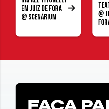
Rafael Titonelly
Tea
em Juiz de Fora
@ J
@ Scenárium
For
FAÇA PA