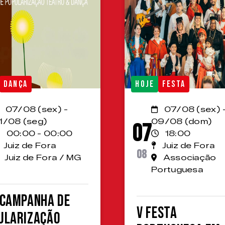
DANÇA
HOJE
FESTA
07/08 (sex) -
07/08 (sex) 
1/08 (seg)
09/08 (dom)
07
00:00 - 00:00
18:00
Juiz de Fora
Juiz de Fora
08
Juiz de Fora / MG
Associação
Portuguesa
 Campanha de
V Festa
ularização