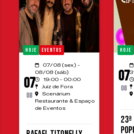
HOJE
EVENTOS
HOJE
07/08 (sex) -
07
08/08 (sáb)
3
07
19:00 - 00:00
Juiz de Fora
08
08
Scenárium
Restaurante & Espaço
de Eventos
23ª
Pop