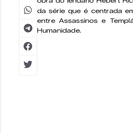
obra do lendário Hebert Ri
da série que é centrada e
entre Assassinos e Templá
Humanidade.