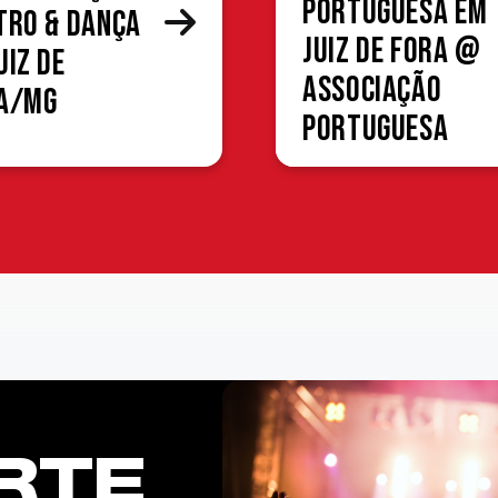
Portuguesa em
tro & Dança
Juiz de Fora @
uiz de
Associação
a/MG
Portuguesa
RTE