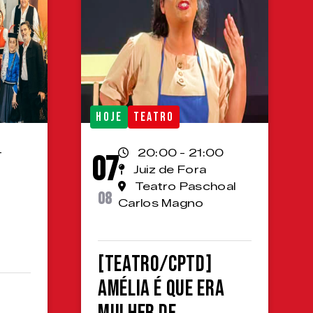
HOJE
TEATRO
-
20:00 - 21:00
07
Juiz de Fora
Teatro Paschoal
08
Carlos Magno
[TEATRO/CPTD]
Amélia é que era