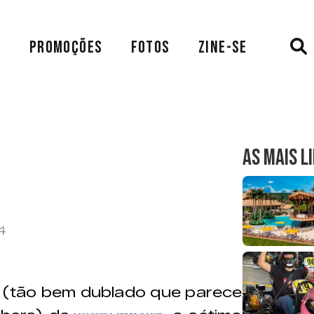
A
PROMOÇÕES
FOTOS
ZINE-SE
AS MAIS L
4
o (tão bem dublado que parece