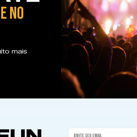
E NO
ito mais
FUN