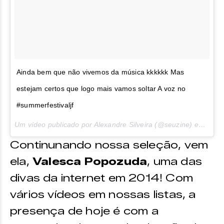
Ainda bem que não vivemos da música kkkkkk Mas
estejam certos que logo mais vamos soltar A voz no
#summerfestivaljf
Um vídeo publicado por Alexandre Silveira (@seuzine) em
Fev 
Continunando nossa seleção, vem
ela,
Valesca Popozuda
, uma das
divas da internet em 2014! Com
vários vídeos em nossas listas, a
presença de hoje é com a