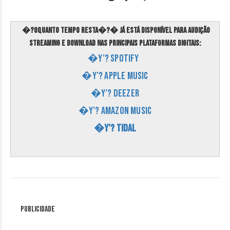
�?oQuanto Tempo Resta�?� já está disponível para audição
streaming e download nas principais plataformas digitais:
�Y’? Spotify
�Y’? Apple Music
�Y’? Deezer
�Y’? Amazon Music
�Y’? Tidal
Publicidade