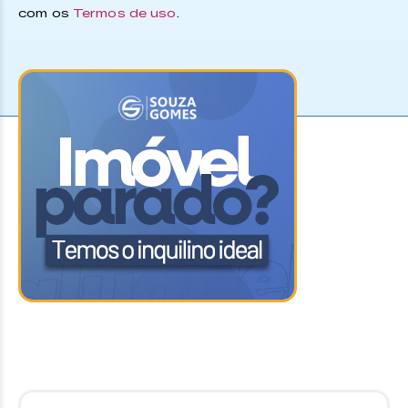
com os
Termos de uso
.