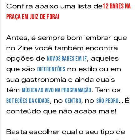
12 b
ares na
Confira abaixo uma lista de
Praça em Juiz de Fora!
Antes, é sempre bom lembrar que
no Zine você também encontra
opções de
, aqueles
novos bares em JF
que são
no estilo ou em
diferentões
sua gastronomia e ainda quais
têm
. Tem os
música ao vivo na programação
, no
, no
… É
botecões da cidade
Centro
São Pedro
conteúdo que não acaba mais!
Basta escolher qual o seu tipo de