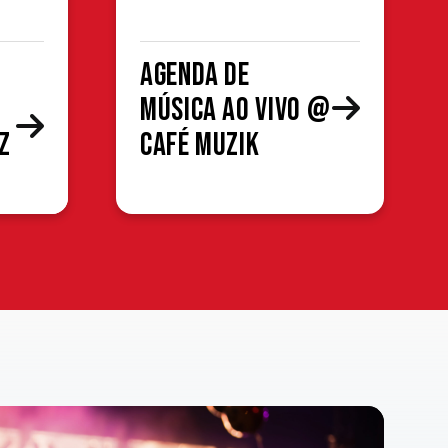
Agenda de
Música ao Vivo @
z
Café Muzik