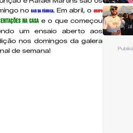
sunção e Rafael Martins são os
omingo no
. Em abril, o
Bar da Fábrica
Grupo
e o que começou
sentações na casa
endo um ensaio aberto aos
dição nos domingos da galera
Publi
inal de semana!