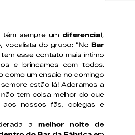
a têm sempre um
diferencial
,
o
, vocalista do grupo: "No
Bar
tem esse contato mais íntimo
mos e brincamos com todos.
do como um ensaio no domingo
 sempre estão lá! Adoramos a
e não tem coisa melhor do que
ia aos nossos fãs, colegas e
iderada a
melhor noite de
dentro do Bar da Fábrica
em