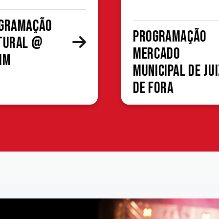
gramação
Programação
tural @
Mercado
MM
Municipal de Jui
de Fora