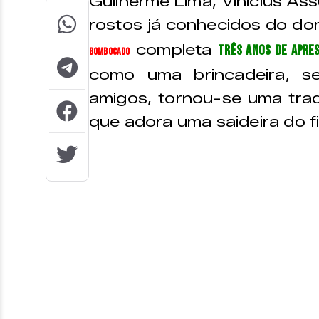
Guilherme Lima, Vinicius As
rostos já conhecidos do d
completa
três anos de apre
Bombocado
como uma brincadeira, s
amigos, tornou-se uma tra
que adora uma saideira do f