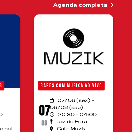
Agenda completa
S
BARES COM MÚSICA AO VIVO
07/08 (sex) -
07
08/08 (sáb)
0
20:30 - 04:00
08
Juiz de Fora
cipal
Café Muzik