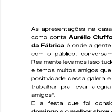
As apresentações na cas
como conta
Aurélio Ciuff
da Fábrica
é onde a gente 
com o público, conversa
Realmente levamos isso tu
e temos muitos amigos que
positividade dessa galera 
trabalhar pra levar alegr
amigos".
E a festa que foi cons
domingo
e o
melhor show 