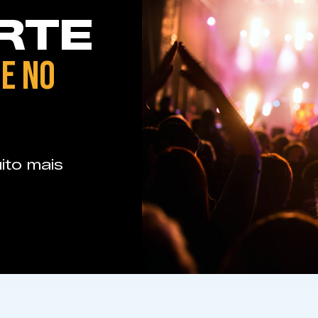
RTE
E NO
ito mais