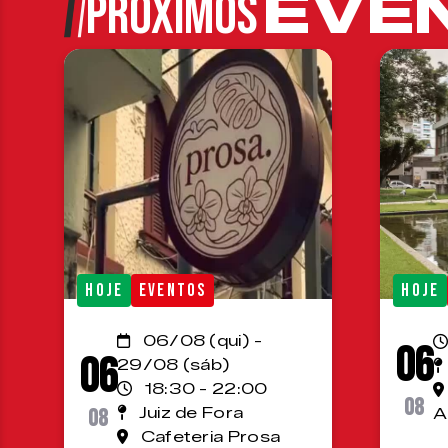
EVE
PRÓXIMOS
HOJE
EVENTOS
HOJE
06/08 (qui) -
06
06
29/08 (sáb)
18:30 - 22:00
08
08
Juiz de Fora
A
Cafeteria Prosa