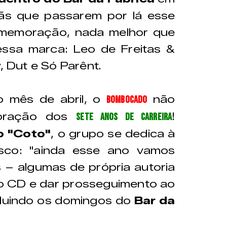
ãs que passarem por lá esse
memoração, nada melhor que
essa marca: Leo de Freitas &
, Dut e Só Parênt.
o mês de abril, o
não
Bombocado
oração dos
!
sete anos de carreira
o "Coto"
, o grupo se dedica à
isco: "ainda esse ano vamos
 – algumas de própria autoria
ro CD e dar prosseguimento ao
ncluindo os domingos do
Bar da