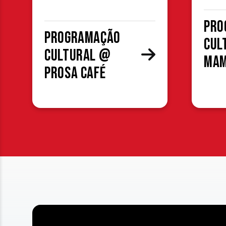
Pro
Programação
cul
cultural @
MA
Prosa Café