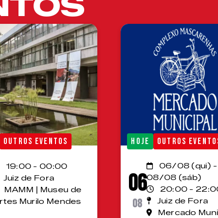
NTOS
OUTROS EVENTOS
HOJE
OUTROS EVENTO
06/08 (qui) -
19:00 - 00:00
06
08/08 (sáb)
Juiz de Fora
20:00 - 22:0
MAMM | Museu de
08
Juiz de Fora
rtes Murilo Mendes
Mercado Muni