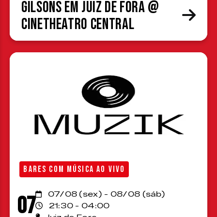
Gilsons em Juiz de Fora @
CineTheatro Central
BARES COM MÚSICA AO VIVO
07/08 (sex) - 08/08 (sáb)
07
21:30 - 04:00