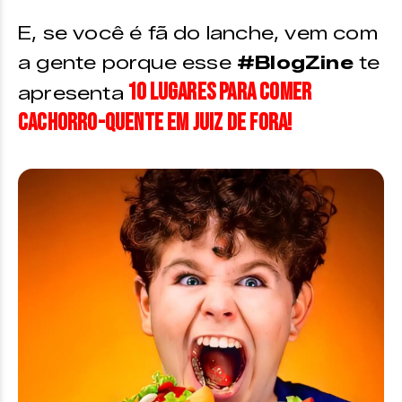
E, se você é fã do lanche, vem com
a gente porque esse
#BlogZine
te
10 lugares para comer
apresenta
cachorro-quente em Juiz de Fora!