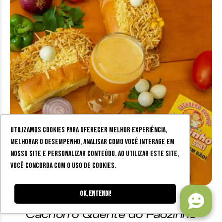
Utilizamos cookies para oferecer melhor experiência,
melhorar o desempenho, analisar como você interage em
nosso site e personalizar conteúdo. Ao utilizar este site,
você concorda com o uso de cookies.
Ok, entendi!
Cachorro quente em Juiz de Fora:
Cachorro Quente do Pãozinho