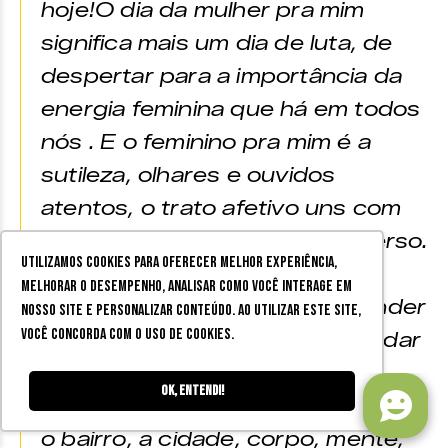
hoje!O dia da mulher pra mim
significa mais um dia de luta, de
despertar para a importância da
energia feminina que há em todos
nós . E o feminino pra mim é a
sutileza, olhares e ouvidos
atentos, o trato afetivo uns com
os outros e nosso com o universo.
Utilizamos cookies para oferecer melhor experiência,
Para um mundo melhor, penso
melhorar o desempenho, analisar como você interage em
que é dever de cada um aprender
nosso site e personalizar conteúdo. Ao utilizar este site,
você concorda com o uso de cookies.
a exaltar as subjetividades, cuidar
afetivamente dos nossos
Ok, entendi!
espaços (o quarto, a casa, a rua,
o bairro, a cidade, corpo, mente,