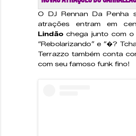
O DJ Rennan Da Penha sa
atrações entram em ce
Lindão
chega junto com o
“Rebolarizando” e “�? Tcha
Terrazzo também conta c
com seu famoso funk fino!