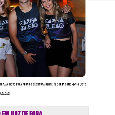
Fora. Ansioso para pegar o de 2019? A gente te conta como �Y~? (Foto:
ulgação)
em Juiz de Fora