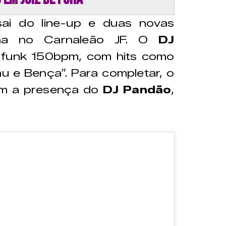
i do line-up e duas novas
na no Carnaleão JF. O
DJ
 funk 150bpm, com hits como
u e Bença”. Para completar, o
om a presença do
DJ Pandão
,