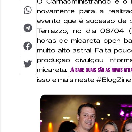
O Carnadministrando e o 
novamente para a realiz
evento que é sucesso de p
Terrazzo, no dia 06/04 (
horas de micareta open bar
muito alto astral. Falta pou
produção divulgou inform
micareta.
Já sabe quais são as novas at
isso e mais neste #BlogZine