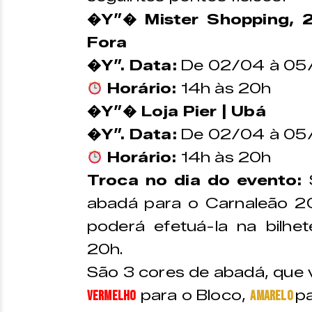
�Y”� Mister Shopping, 2°
Fora
�Y”.
Data:
De 02/04 à 05
Horário:
14h às 20h
�Y”� Loja Pier | Ubá
�Y”.
Data:
De 02/04 à 05
Horário:
14h às 20h
Troca no dia do evento:
S
abadá para o Carnaleão 20
poderá efetuá-la na bilhet
20h.
São 3 cores de abadá, que 
para o Bloco,
p
vermelho
amarelo