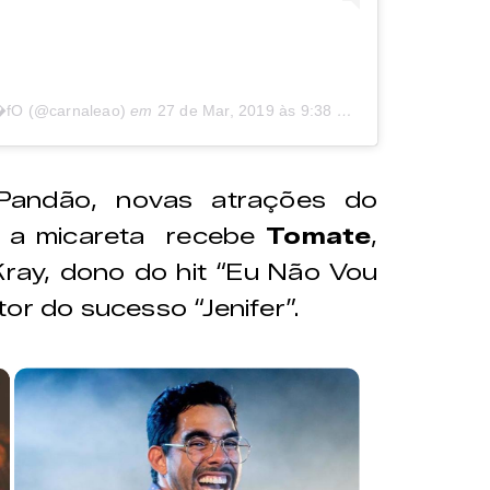
�fO (@carnaleao)
em
27 de Mar, 2019 às 9:38 PDT
Pandão, novas atrações do
, a micareta recebe
Tomate
,
ay, dono do hit “Eu Não Vou
or do sucesso “Jenifer”.