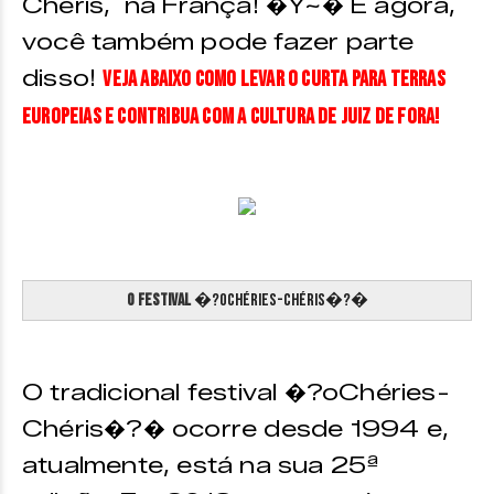
Chéris, na França! �Y~� E agora,
você também pode fazer parte
disso!
Veja abaixo como levar o curta para terras
europeias e contribua com a cultura de Juiz de Fora!
O Festival
�?oChéries-Chéris�?�
O tradicional festival �?oChéries-
Chéris�?� ocorre desde 1994 e,
atualmente, está na sua 25ª