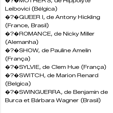
�?�MOTHER'S, de Hippolyte
Leibovici (Bélgica)
�?�QUEER I, de Antony Hickling
(France, Brasil)
�?�ROMANCE, de Nicky Miller
(Alemanha)
�?�SHOW, de Pauline Amelin
(França)
�?�SYLVIE, de Clem Hue (França)
�?�SWITCH, de Marion Renard
(Belgica)
�?�SWINGUERRA, de Benjamin de
Burca et Bárbara Wagner (Brasil)