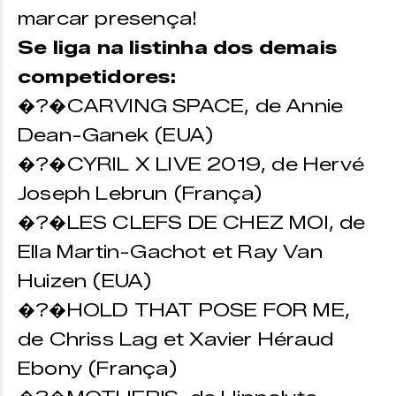
marcar presença!
Se liga na listinha dos demais
competidores:
�?�CARVING SPACE, de Annie
Dean-Ganek (EUA)
�?�CYRIL X LIVE 2019, de Hervé
Joseph Lebrun (França)
�?�LES CLEFS DE CHEZ MOI, de
Ella Martin-Gachot et Ray Van
Huizen (EUA)
�?�HOLD THAT POSE FOR ME,
de Chriss Lag et Xavier Héraud
Ebony (França)