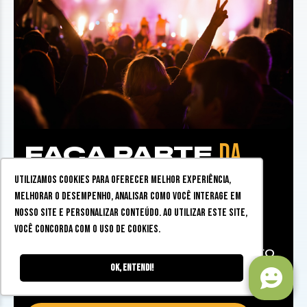
DA
FAÇA PARTE
COMUNIDADE ZINE NO
Utilizamos cookies para oferecer melhor experiência,
melhorar o desempenho, analisar como você interage em
WHATSAPP
nosso site e personalizar conteúdo. Ao utilizar este site,
você concorda com o uso de cookies.
Dicas, sorteios, eventos e muito
Ok, entendi!
mais