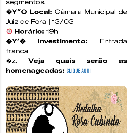
segmentos.
�Y”O Local:
Câmara Municipal de
Juiz de Fora | 13/03
Horário:
19h
�Y’� Investimento:
Entrada
franca
�z.
Veja quais serão as
homenageadas:
CLIQUE AQUI