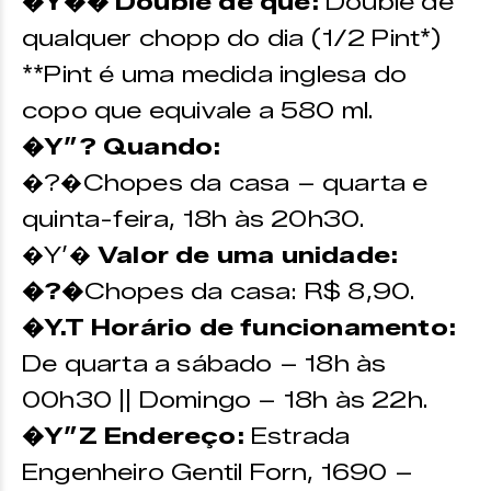
�Y�� Double de que:
Double de
qualquer chopp do dia (1/2 Pint*)
**Pint é uma medida inglesa do
copo que equivale a 580 ml.
�Y”? Quando:
�?�Chopes da casa – quarta e
quinta-feira, 18h às 20h30.
�Y’�
Valor de uma unidade:
�?�
Chopes da casa: R$ 8,90.
�Y.T Horário de funcionamento:
De quarta a sábado – 18h às
00h30 || Domingo – 18h às 22h.
�Y”Z Endereço:
Estrada
Engenheiro Gentil Forn, 1690 –