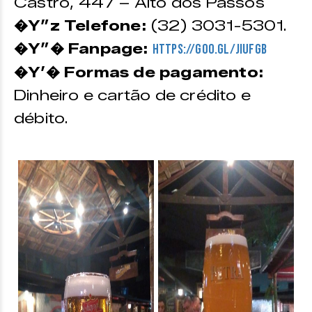
Castro, 447 – Alto dos Passos
�Y”z Telefone:
(32) 3031-5301.
�Y”� Fanpage:
https://goo.gl/jiuFGB
�Y’� Formas de pagamento:
Dinheiro e cartão de crédito e
débito.