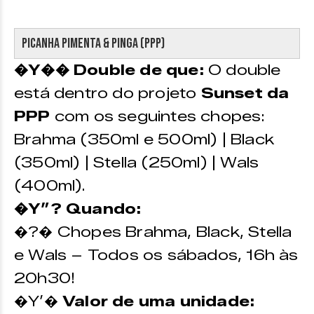
Picanha Pimenta & Pinga (PPP)
�Y�� Double de que:
O double
está dentro do projeto
Sunset da
PPP
com os seguintes chopes:
Brahma (350ml e 500ml) | Black
(350ml) | Stella (250ml) | Wals
(400ml).
�Y”? Quando:
�?� Chopes Brahma, Black, Stella
e Wals – Todos os sábados, 16h às
20h30!
�Y’�
Valor de uma unidade: