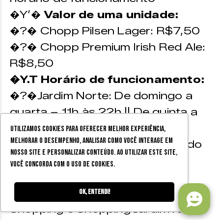
�Y’�
Valor de uma unidade:
�?� Chopp Pilsen Lager: R$7,50
�?� Chopp Premium Irish Red Ale:
R$8,50
�Y.T Horário de funcionamento:
�?�Jardim Norte: De domingo a
quarta – 11h às 22h || De quinta a
sábado – 11h às 23h.
Utilizamos cookies para oferecer melhor experiência,
melhorar o desempenho, analisar como você interage em
�?�Alameda: De quinta a sábado
nosso site e personalizar conteúdo. Ao utilizar este site,
– de 11h às 24h || De domingo a
você concorda com o uso de cookies.
quarta – de 11h às 23h.
�Y”Z Endereço:
Alameda
Ok, entendi!
Shopping e Shopping Jardim Norte.