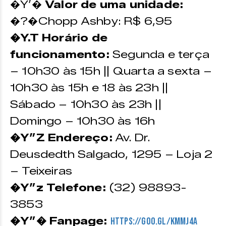
�Y’�
Valor de uma unidade:
�?�Chopp Ashby: R$ 6,95
�Y.T Horário de
funcionamento:
Segunda e terça
– 10h30 às 15h || Quarta a sexta –
10h30 às 15h e 18 às 23h ||
Sábado – 10h30 às 23h ||
Domingo – 10h30 às 16h
�Y”Z Endereço:
Av. Dr.
Deusdedth Salgado, 1295 – Loja 2
– Teixeiras
�Y”z Telefone:
(32) 98893-
3853
�Y”� Fanpage:
https://goo.gl/kmMj4A