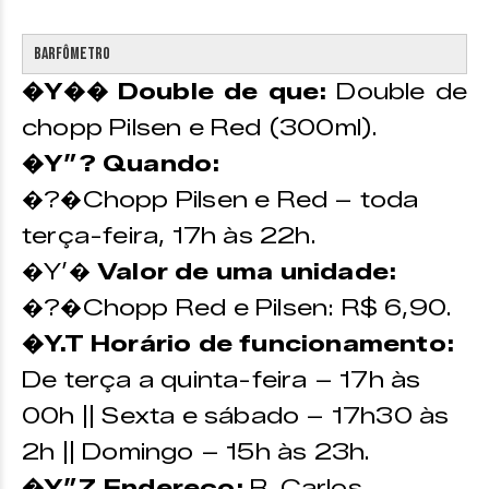
Barfômetro
�Y�� Double de que:
Double de
chopp Pilsen e Red (300ml).
�Y”? Quando:
�?�Chopp Pilsen e Red – toda
terça-feira, 17h às 22h.
�Y’�
Valor de uma unidade:
�?�Chopp Red e Pilsen: R$ 6,90.
�Y.T Horário de funcionamento:
De terça a quinta-feira – 17h às
00h || Sexta e sábado – 17h30 às
2h || Domingo – 15h às 23h.
�Y”Z Endereço:
R. Carlos