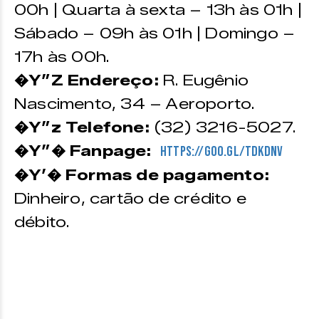
00h | Quarta à sexta – 13h às 01h |
Sábado – 09h às 01h | Domingo –
17h às 00h.
�Y”Z Endereço:
R.
Eugênio
Nascimento, 34 – Aeroporto.
�Y”z Telefone:
(32) 3216-5027.
�Y”� Fanpage:
https://goo.gl/TdKdnV
�Y’� Formas de pagamento:
Dinheiro, cartão de crédito e
débito.