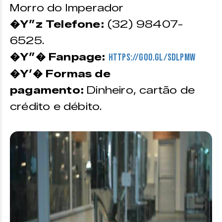
Morro do Imperador
�Y”z Telefone:
(32) 98407-
6525.
�Y”� Fanpage:
https://goo.gl/SdLPmw
�Y’� Formas de
pagamento:
Dinheiro, cartão de
crédito e débito.