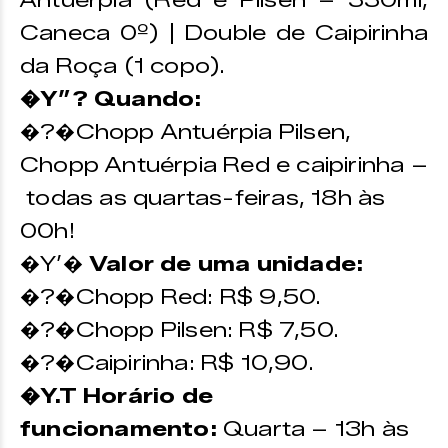
Antuérpia (Red e Pilsen – 330ml,
Caneca 0º) | Double de Caipirinha
da Roça (1 copo).
�Y”? Quando:
�?�Chopp Antuérpia Pilsen,
Chopp Antuérpia Red e caipirinha –
todas as quartas-feiras, 18h às
00h!
�Y’�
Valor de uma unidade:
�?�Chopp Red: R$ 9,50.
�?�Chopp Pilsen: R$ 7,50.
�?�Caipirinha: R$ 10,90.
�Y.T Horário de
funcionamento:
Quarta – 13h às