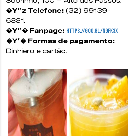
Sobrinho, 100 – Alto dos Passos.
�Y”z Telefone:
(32) 99139-
6881.
�Y”� Fanpage:
https://goo.gl/N9fK3X
�Y’� Formas de pagamento:
Dinhiero e cartão.