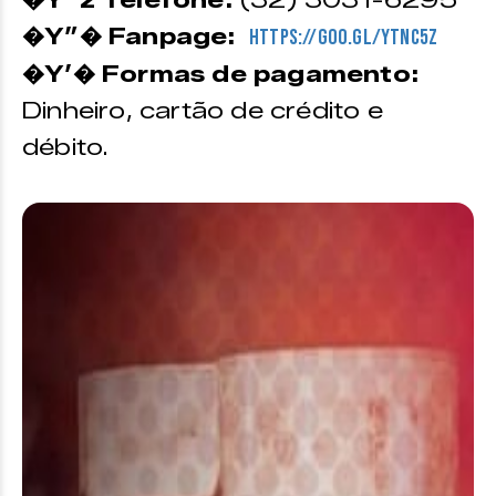
�Y”z Telefone:
(32) 3031-6295
�Y”� Fanpage:
https://goo.gl/YTNc5Z
�Y’� Formas de pagamento:
Dinheiro, cartão de crédito e
débito.