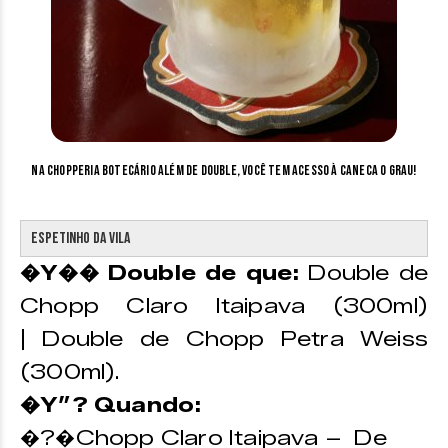
Na Chopperia Botecário além de double, você tem acesso à caneca 0 grau!
Espetinho da Vila
�Y�� Double de que:
Double de
Chopp Claro Itaipava (300ml)
| Double de Chopp Petra Weiss
(300ml).
�Y”? Quando:
�?�Chopp Claro Itaipava – De