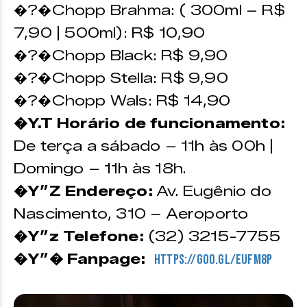
�?�Chopp Brahma: ( 300ml – R$
7,90 | 500ml): R$ 10,90
�?�Chopp Black: R$ 9,90
�?�Chopp Stella: R$ 9,90
�?�Chopp Wals: R$ 14,90
�Y.T Horário de funcionamento:
De terça a sábado – 11h às 00h |
Domingo – 11h às 18h.
�Y”Z Endereço:
Av. Eugênio do
Nascimento, 310 – Aeroporto
�Y”z Telefone:
(32) 3215-7755
�Y”� Fanpage:
https://goo.gl/eUfm8p