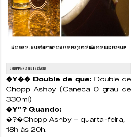
Já conheceu o Barfômetro? Com esse preço você não pode mais esperar!
Chopperia Botecário
�Y�� Double de que:
Double de
Chopp Ashby (Caneca 0 grau de
330ml)
�Y”? Quando:
�?�Chopp Ashby – quarta-feira,
18h às 20h.