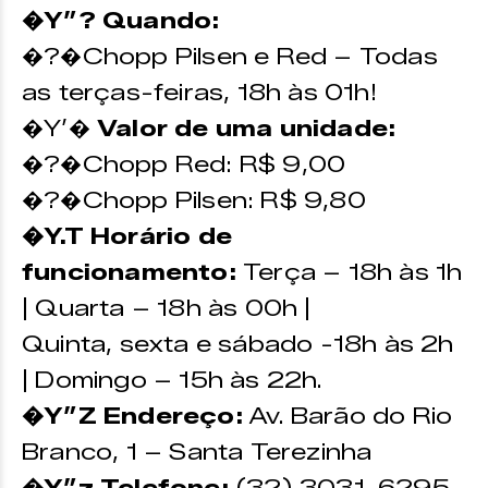
�Y”? Quando:
�?�Chopp Pilsen e Red – Todas
as terças-feiras, 18h às 01h!
�Y’�
Valor de uma unidade:
�?�Chopp Red: R$ 9,00
�?�Chopp Pilsen: R$ 9,80
�Y.T Horário de
funcionamento:
Terça – 18h às 1h
| Quarta – 18h às 00h |
Quinta, sexta e sábado -18h às 2h
| Domingo – 15h às 22h.
�Y”Z Endereço:
Av. Barão do Rio
Branco, 1 – Santa Terezinha