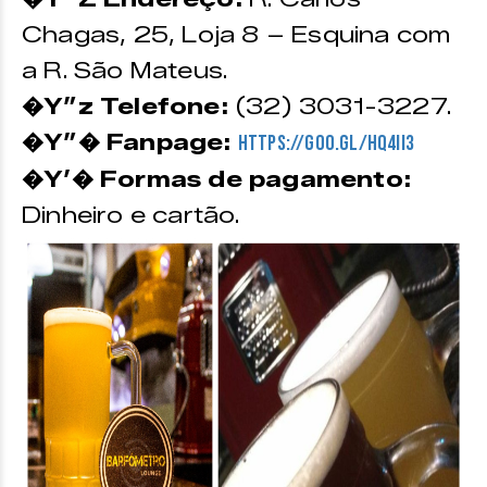
Chagas, 25, Loja 8 – Esquina com
a R. São Mateus.
�Y”z Telefone:
(32) 3031-3227.
�Y”� Fanpage:
https://goo.gl/hq4ii3
�Y’� Formas de pagamento:
Dinheiro e cartão.