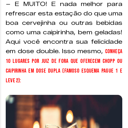
– E MUITO! E nada melhor para
refrescar esta estação do que uma
boa cervejinha ou outras bebidas
como uma caipirinha, bem geladas!
Aqui você encontra sua felicidade
em dose double. Isso mesmo,
conheça
10 lugares por Juiz de Fora que oferecem Chopp ou
caipirinha em dose dupla (famoso esquema pague 1 e
leve 2):