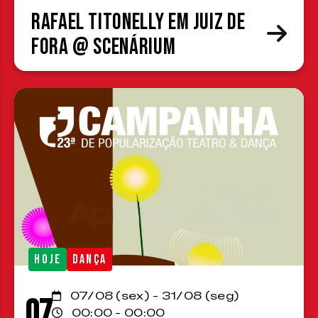
Rafael Titonelly em Juiz de
Fora @ Scenárium
HOJE
DANÇA
07/08 (sex) - 31/08 (seg)
07
00:00 - 00:00