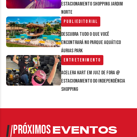
estacionamento Shopping Jardim
Norte
Publieditorial
Descubra tudo o que você
encontrará no parque aquático
Áurias Park
Entretenimento
Acelera Kart em Juiz de Fora @
estacionamento do Independência
Shopping
PRÓXIMOS
EVENTOS