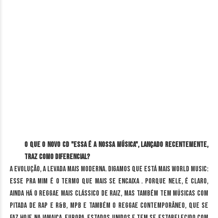
O que o novo CD "Essa é a nossa música", lançado recentemente,
traz como diferencial?
A evolução, a levada mais moderna. Digamos que está mais World Music:
esse pra mim é o termo que mais se encaixa . Porque nele, é claro,
ainda há o reggae mais clássico de raiz, mas também tem músicas com
pitada de Rap e R&B, MPB e também o reggae contemporâneo, que se
faz hoje na Jamaica, Europa, Estados Unidos e tem se estabelecido com