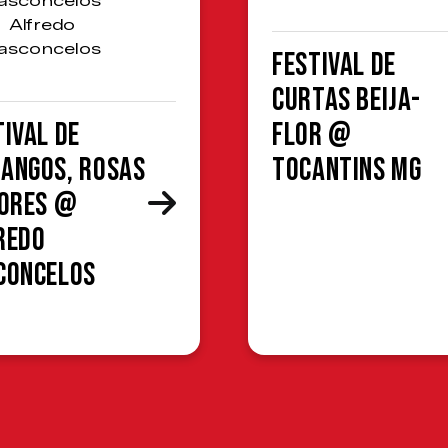
asconcelos
Alfredo
asconcelos
Festival de
Curtas Beija-
tival de
Flor @
angos, Rosas
Tocantins MG
lores @
redo
concelos