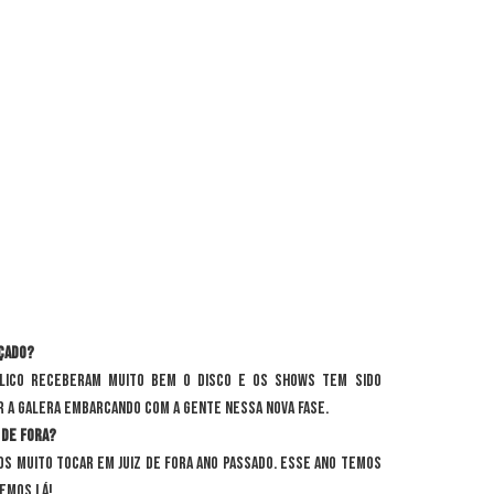
çado?
blico receberam muito bem o disco e os shows tem sido
r a galera embarcando com a gente nessa nova fase.
 de Fora?
os muito tocar em Juiz de Fora ano passado. Esse ano temos
emos lá!