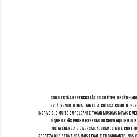
Como está a repercussão do CD Éter, recém-lan
Está sendo ótima. Tanto a crítica como o pú
incríveis. É muito empolgante tocar músicas novas e ve
O que os fãs podem esperar do show aqui em Juiz
Muita energia e diversão. Adoramos MG e curtim
certeza que será ainda mais legal e emocionante! Nos v