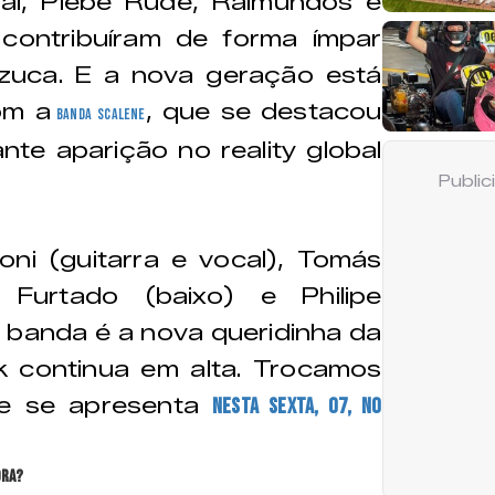
cial, Plebe Rude, Raimundos e
contribuíram de forma ímpar
azuca. E a nova geração está
om a
, que se destacou
banda Scalene
nte aparição no reality global
Publi
ni (guitarra e vocal), Tomás
s Furtado (baixo) e Philipe
a banda é a nova queridinha da
k continua em alta. Trocamos
ue se apresenta
nesta sexta, 07, no
ora?