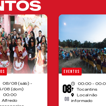
NTOS
TOS
EVENTOS
08/08 (sáb) -
00:00 - 00:
08
6/08 (dom)
Tocantins
00:00
Local não
08
Alfredo
informado