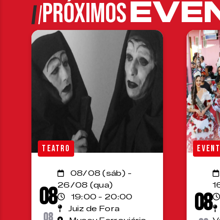
EVE
PRÓXIMOS
TEATRO
EVEN
08/08 (sáb) -
26/08 (qua)
1
08
08
19:00 - 20:00
Juiz de Fora
08