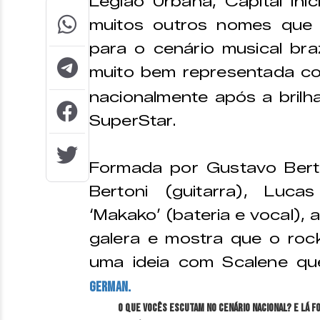
Legião Urbana, Capital Ini
muitos outros nomes que 
para o cenário musical br
muito bem representada c
nacionalmente após a brilha
SuperStar.
Formada por Gustavo Berto
Bertoni (guitarra), Luca
‘Makako’ (bateria e vocal), 
galera e mostra que o roc
uma ideia com Scalene q
German.
O que vocês escutam no cenário nacional? E lá f