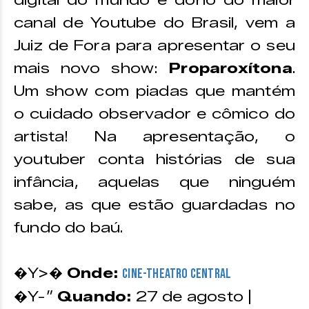
digital do mundo e dono do maior
canal de Youtube do Brasil,
vem a
Juiz de Fora para apresentar o seu
mais novo show:
Proparoxítona
.
Um show com piadas que mantém
o cuidado observador e cômico do
artista! Na apresentação, o
youtuber conta histórias de sua
infância, aquelas que ninguém
sabe, as que estão guardadas no
fundo do baú.
�Y>�
Onde:
Cine-Theatro Central
�Y-”
Quando:
27 de agosto |