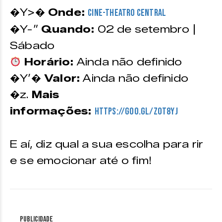
�Y>�
Onde:
Cine-Theatro Central
�Y-”
Quando:
02 de setembro |
Sábado
Horário:
Ainda não definido
�Y’�
Valor:
Ainda não definido
�z.
Mais
informações:
https://goo.gl/zOT8yj
E aí, diz qual a sua escolha para rir
e se emocionar até o fim!
Publicidade