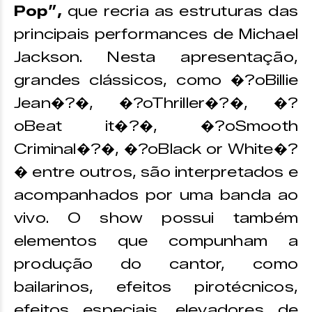
Pop”,
que recria as estruturas das
principais performances de Michael
Jackson. Nesta apresentação,
grandes clássicos, como �?oBillie
Jean�?�, �?oThriller�?�, �?
oBeat it�?�, �?oSmooth
Criminal�?�, �?oBlack or White�?
� entre outros, são interpretados e
acompanhados por uma banda ao
vivo. O show possui também
elementos que compunham a
produção do cantor, como
bailarinos, efeitos pirotécnicos,
efeitos especiais, elevadores de