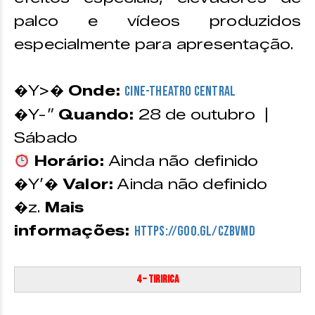
palco e vídeos produzidos
especialmente para apresentação.
�Y>�
Onde:
Cine-Theatro Central
�Y-”
Quando:
28 de outubro |
Sábado
Horário:
Ainda não definido
�Y’�
Valor:
Ainda não definido
�z.
Mais
informações:
https://goo.gl/CzbVMd
4 – Tiririca