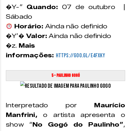
�Y-”
Quando:
07 de outubro |
Sábado
Horário:
Ainda não definido
�Y’�
Valor:
Ainda não definido
�z.
Mais
informações:
https://goo.gl/E4FxKY
5 – Paulinho Gogó
Interpretado por
Maurício
Manfrini,
o artista apresenta o
show “
No Gogó do Paulinho”
,