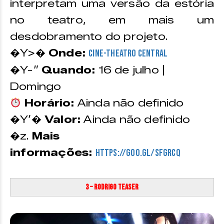
interpretam uma versão da estória
no teatro, em mais um
desdobramento do projeto.
�Y>�
Onde:
Cine-Theatro Central
�Y-”
Quando:
16 de julho |
Domingo
Horário:
Ainda não definido
�Y’�
Valor:
Ainda não definido
�z.
Mais
informações:
https://goo.gl/sFgrcQ
3 – Rodrigo Teaser