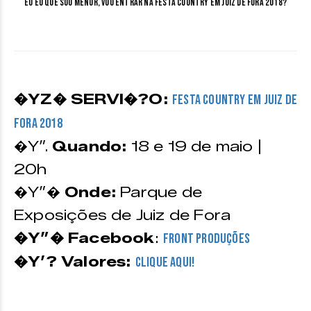
Eu eu que sou menor, vou entrar na festa Country em Juiz de Fora 2018?
�YZ� SERVI�?O:
Festa Country em Juiz de
Fora 2018
�Y”.
Quando:
18 e 19 de maio |
20h
�Y”�
Onde:
Parque de
Exposições de Juiz de Fora
�Y”� Facebook
:
Front Produções
�Y’? Valores:
CLIQUE AQUI!