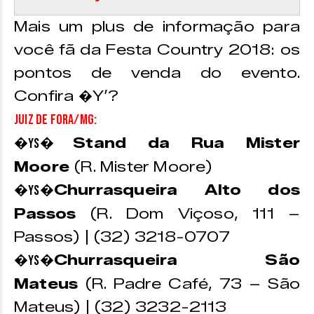
Mais um plus de informação para
você fã da Festa Country 2018: os
pontos de venda do evento.
Confira �Y’?
Juiz de Fora/MG:
Stand da Rua Mister
�Ys�
Moore
(R. Mister Moore)
Churrasqueira Alto dos
�Ys�
Passos
(R. Dom Viçoso, 111 –
Passos) | (32) 3218-0707
Churrasqueira São
�Ys�
Mateus
(R. Padre Café, 73 – São
Mateus) | (32) 3232-2113