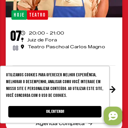
HOJE
TEATRO
07
20:00 - 21:00
Juiz de Fora
08
Teatro Paschoal Carlos Magno
[TEATRO/CPTD] Amélia é que
Utilizamos cookies para oferecer melhor experiência,
melhorar o desempenho, analisar como você interage em
era mulher de verdade @
nosso site e personalizar conteúdo. Ao utilizar este site,
Teatro Paschoal Carlos
você concorda com o uso de cookies.
Magno
Ok, entendi!
Agenda completa