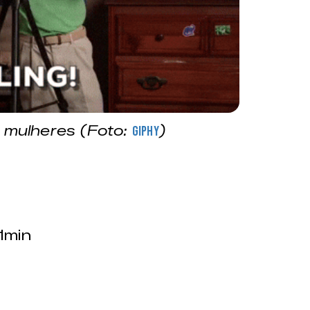
r mulheres (Foto:
)
Giphy
1min
l