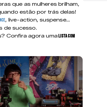
ras que as mulheres brilham,
ando estão por trás delas!
, live-action, suspense…
nce
s de sucesso.
s? Confira agora uma
lista com