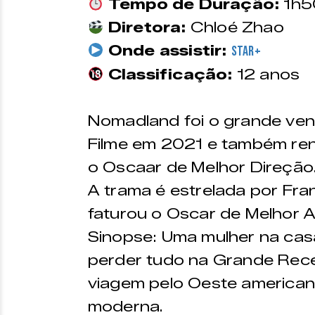
Tempo de Duração:
1h5
Diretora:
Chloé Zhao
Onde assistir:
Star+
Classificação:
12 anos
Nomadland foi o grande ve
Filme em 2021 e também ren
o Oscaar de Melhor Direção
A trama é estrelada por F
faturou o Oscar de Melhor At
Sinopse: Uma mulher na cas
perder tudo na Grande Re
viagem pelo Oeste america
moderna.