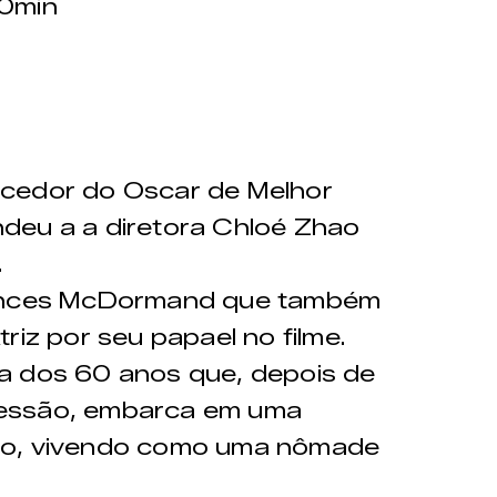
0min
ncedor do Oscar de Melhor
deu a a diretora Chloé Zhao
.
rances McDormand que também
riz por seu papael no filme.
a dos 60 anos que, depois de
cessão, embarca em uma
no, vivendo como uma nômade