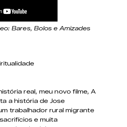
eo: Bares, Bolos e Amizades
itualidade
tória real, meu novo filme, A
a a história de Jose
m trabalhador rural migrante
acrifícios e muita