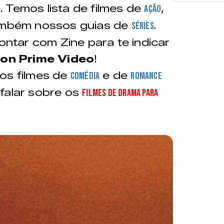
x. Temos lista de filmes de
,
ação
mbém nossos guias de
.
séries
tar com Zine para te indicar
on Prime Video
!
os filmes de
e de
comédia
romance
falar sobre os
filmes de drama para