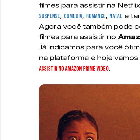
filmes para assistir na Netfli
,
,
,
e ta
suspense
comédia
romance
Natal
Agora você também pode con
filmes para assistir no
Amaz
Já indicamos para você ótim
na plataforma e hoje vamos 
.
assistir no Amazon Prime Video