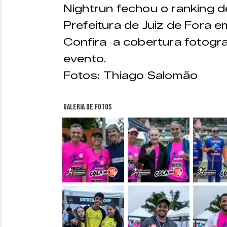
Nightrun fechou o ranking d
Prefeitura de Juiz de Fora 
Confira a cobertura fotogra
evento.
Fotos: Thiago Salomão
Galeria de fotos
&nbsp;
&nbsp;
&nbsp;
&nbsp;
&nbsp;
&nbsp;