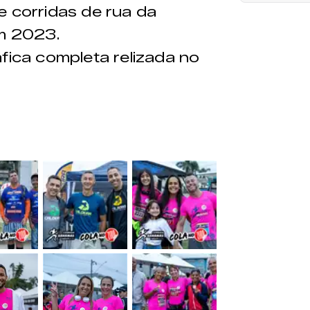
e corridas de rua da
em 2023.
fica completa relizada no
&nbsp;
&nbsp;
&nbsp;
&nbsp;