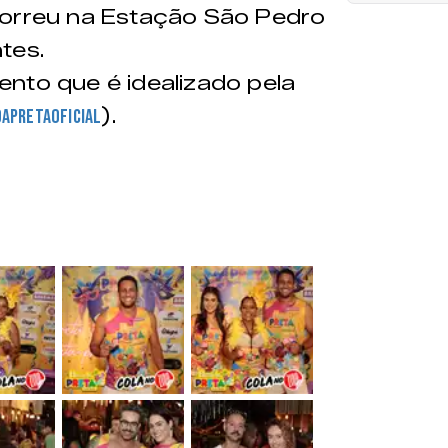
correu na Estação São Pedro
tes.
nto que é idealizado pela
).
apretaoficial
&nbsp;
&nbsp;
&nbsp;
&nbsp;