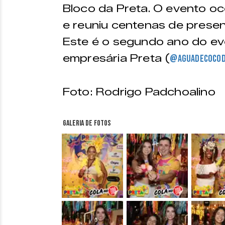
Bloco da Preta. O evento o
e reuniu centenas de presen
Este é o segundo ano do eve
empresária Preta (
@aguadecocod
Foto: Rodrigo Padchoalino
Galeria de fotos
&nbsp;
&nbsp;
&nbsp;
&nbsp;
&nbsp;
&nbsp;