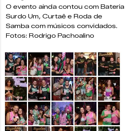
O evento ainda contou com Bateria
Surdo Um, Curtaê e Roda de
Samba com músicos convidados.
Fotos: Rodrigo Pachoalino
&nbsp;
&nbsp;
&nbsp;
&nbsp;
&nbsp;
&nbsp;
&nbsp;
&nbsp;
&nbsp;
&nbsp;
&nbsp;
&nbsp;
&nbsp;
&nbsp;
&nbsp;
&nbsp;
&nbsp;
&nbsp;
&nbsp;
&nbsp;