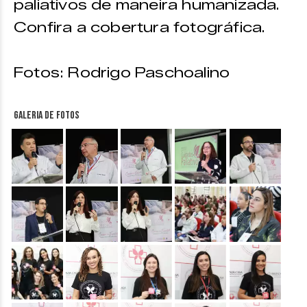
paliativos de maneira humanizada.
Confira a cobertura fotográfica.
Fotos: Rodrigo Paschoalino
Galeria de fotos
&nbsp;
&nbsp;
&nbsp;
&nbsp;
&nbsp;
&nbsp;
&nbsp;
&nbsp;
&nbsp;
&nbsp;
&nbsp;
&nbsp;
&nbsp;
&nbsp;
&nbsp;