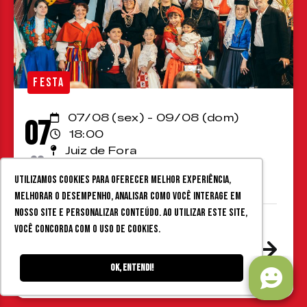
FESTA
07/08 (sex) - 09/08 (dom)
07
18:00
Juiz de Fora
08
Associação Portuguesa
Utilizamos cookies para oferecer melhor experiência,
melhorar o desempenho, analisar como você interage em
nosso site e personalizar conteúdo. Ao utilizar este site,
V Festa Portuguesa em Juiz de
você concorda com o uso de cookies.
Fora @ Associação
Portuguesa
Ok, entendi!