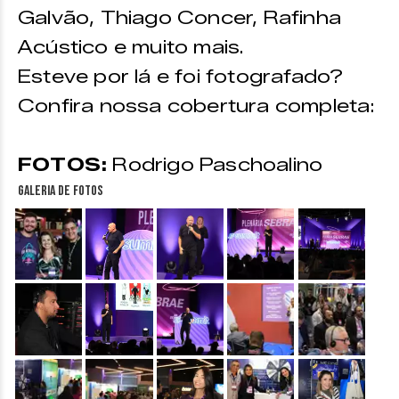
Galvão, Thiago Concer, Rafinha
Acústico e muito mais.
Esteve por lá e foi fotografado?
Confira nossa cobertura completa:
FOTOS:
Rodrigo Paschoalino
Galeria de fotos
&nbsp;
&nbsp;
&nbsp;
&nbsp;
&nbsp;
&nbsp;
&nbsp;
&nbsp;
&nbsp;
&nbsp;
&nbsp;
&nbsp;
&nbsp;
&nbsp;
&nbsp;