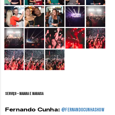
&nbsp;
&nbsp;
&nbsp;
&nbsp;
&nbsp;
&nbsp;
&nbsp;
&nbsp;
&nbsp;
&nbsp;
&nbsp;
&nbsp;
&nbsp;
Serviço – Maiara e Maraisa
Fernando Cunha:
@fernandocunhashow