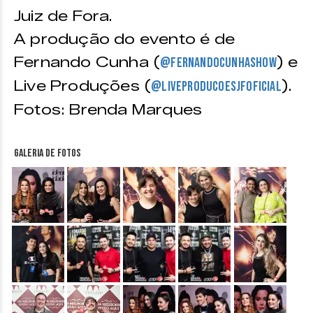
Juiz de Fora.
A produção do evento é de
Fernando Cunha (
) e
@fernandocunhashow
Live Produções (
).
@liveproducoesjfoficial
Fotos: Brenda Marques
Galeria de fotos
&nbsp;
&nbsp;
&nbsp;
&nbsp;
&nbsp;
&nbsp;
&nbsp;
&nbsp;
&nbsp;
&nbsp;
&nbsp;
&nbsp;
&nbsp;
&nbsp;
&nbsp;