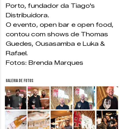
Porto, fundador da Tiago's
Distribuidora.
O evento, open bar e open food,
contou com shows de Thomas
Guedes, Ousasamba e Luka &
Rafael.
Fotos: Brenda Marques
Galeria de fotos
&nbsp;
&nbsp;
&nbsp;
&nbsp;
&nbsp;
&nbsp;
&nbsp;
&nbsp;
&nbsp;
&nbsp;