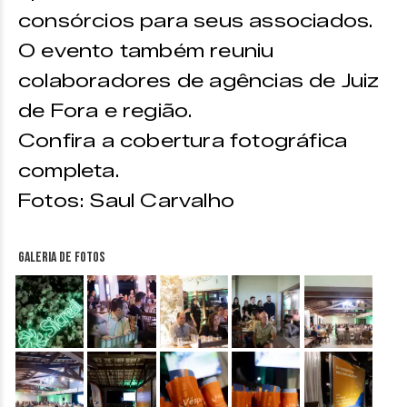
consórcios para seus associados.
O evento também reuniu
colaboradores de agências de Juiz
de Fora e região.
Confira a cobertura fotográfica
completa.
Fotos: Saul Carvalho
Galeria de fotos
&nbsp;
&nbsp;
&nbsp;
&nbsp;
&nbsp;
&nbsp;
&nbsp;
&nbsp;
&nbsp;
&nbsp;