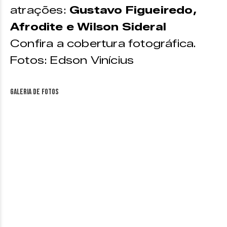
atrações:
Gustavo Figueiredo,
Afrodite e Wilson Sideral
Confira a cobertura fotográfica.
Fotos: Edson Vinícius
Galeria de fotos
&nbsp;
&nbsp;
&nbsp;
&nbsp;
&nbsp;
&nbsp;
&nbsp;
&nbsp;
&nbsp;
&nbsp;
&nbsp;
&nbsp;
&nbsp;
&nbsp;
&nbsp;