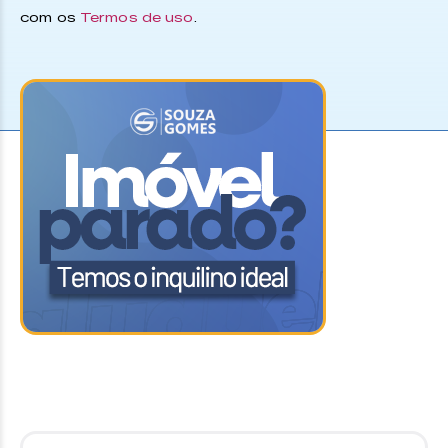
com os
Termos de uso
.