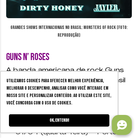
Grandes Shows Internacionais no Brasil: Monsters Of Rock (Foto:
reprodução)
Guns N’ Roses
A banda americana de rock Guns
N’ Roses se apresentará no Brasil
Utilizamos cookies para oferecer melhor experiência,
melhorar o desempenho, analisar como você interage em
com nove shows em 2026,
nosso site e personalizar conteúdo. Ao utilizar este site,
passando por diversos estados
você concorda com o uso de cookies.
brasileiros.
Ok, entendi!
01/04 (quarta-feira) – Porto