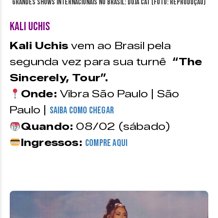
Grandes Shows Internacionais no Brasil: Doja Cat (Foto: reprodução)
Kali Uchis
Kali Uchis
vem ao Brasil pela
segunda vez para sua turnê
“The
Sincerely, Tour”.
Onde:
Vibra São Paulo | São
Paulo |
Saiba como chegar
Quando:
08/02 (sábado)
Ingressos:
compre aqui