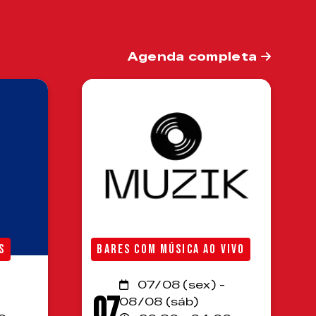
Agenda completa
S
BARES COM MÚSICA AO VIVO
07/08 (sex) -
07
08/08 (sáb)