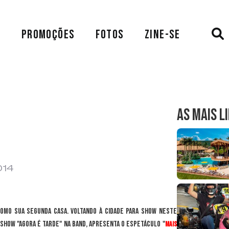
A
PROMOÇÕES
FOTOS
ZINE-SE
AS MAIS L
014
como sua segunda casa. Voltando à cidade para show neste
 show "Agora é Tarde" na Band, apresenta o espetáculo "
Mais