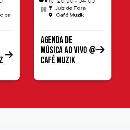
0
20:30 - 04:00
08
Juiz de Fora
cipal
Café Muzik
Agenda de
Música ao Vivo @
z
Café Muzik