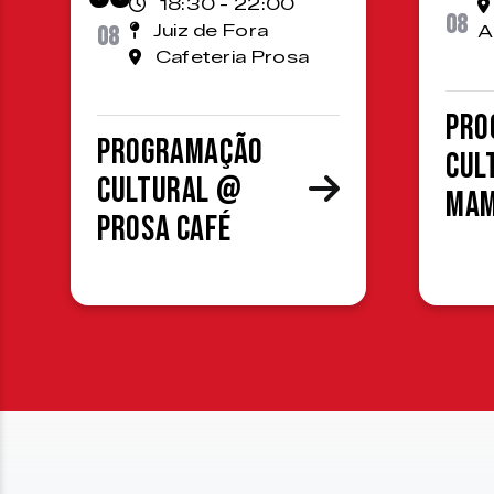
18:30 - 22:00
08
08
Juiz de Fora
A
Cafeteria Prosa
Pro
Programação
cul
cultural @
MA
Prosa Café