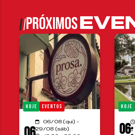
EVE
PRÓXIMOS
HOJE
EVENTOS
HOJE
06/08 (qui) -
06
06
29/08 (sáb)